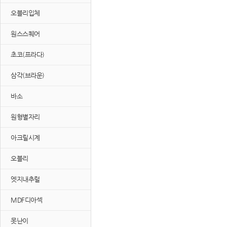
오블리입체
원스스퀘어
초코(프라다)
삼각(브라운)
바소
원형별자리
아크릴시계
오블리
엣지내추럴
MDF디아섹
못난이