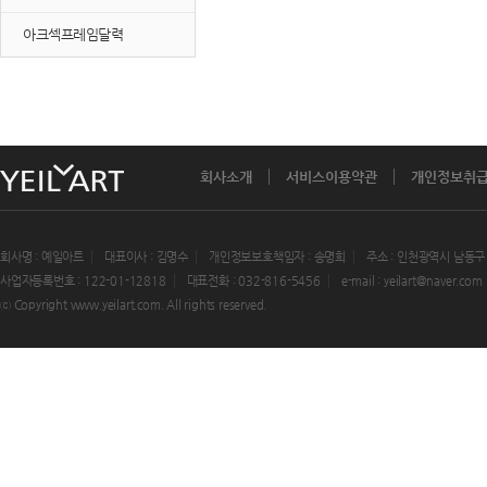
아크섹프레임달력
회사소개
서비스이용약관
개인정보취
회사명 : 예일아트
대표이사 : 김명수
개인정보보호책임자 : 송명희
주소 : 인천광역시 남동구
사업자등록번호 : 122-01-12818
대표전화 : 032-816-5456
e-mail : yeilart@naver.com
ⓒ Copyright www.yeilart.com. All rights reserved.