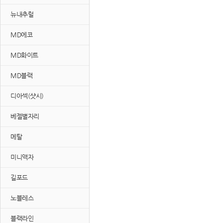
뉴내추럴
MD에코
MD화이트
MD블랙
디아섹(샷시)
베젤별자리
메탈
미니액자
길포드
노블레스
블랙라인