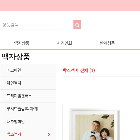
액자상품
사진인화
반제상품
액자상품
에코파인
박스액자
전체 (1)
화인액자
프리미엄캔버스
루시드슬림(디아섹)
내추럴화인
박스액자