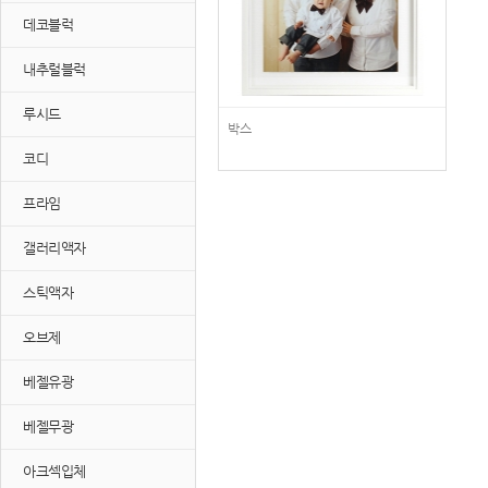
데코블럭
내추럴블럭
루시드
박스
코디
프라임
갤러리액자
스틱액자
오브제
베젤유광
베젤무광
아크섹입체