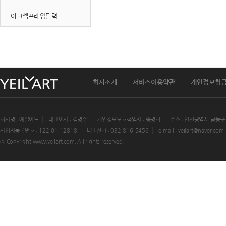
아크섹프레임달력
회사소개
서비스이용약관
개인정보취
회사명 : 예일아트
대표이사 : 김명수
개인정보보호책임자 : 송명희
주소 : 인천광역시 남동구
사업자등록번호 : 122-01-12818
대표전화 : 032-816-5456
e-mail : yeilart@naver.com
ⓒ Copyright www.yeilart.com. All rights reserved.