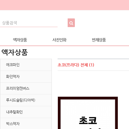
액자상품
사진인화
반제상품
액자상품
에코파인
초코(프라다)
전체 (1)
화인액자
프리미엄캔버스
루시드슬림(디아섹)
내추럴화인
박스액자