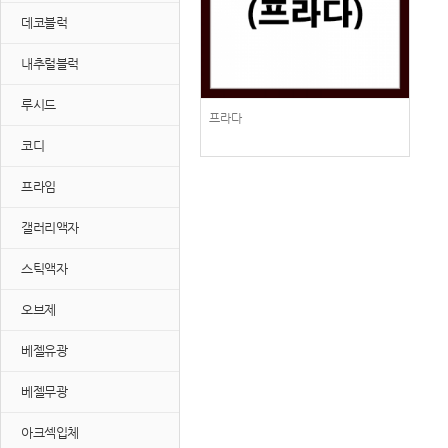
데코블럭
내추럴블럭
루시드
프라다
코디
프라임
갤러리액자
스틱액자
오브제
베젤유광
베젤무광
아크섹입체