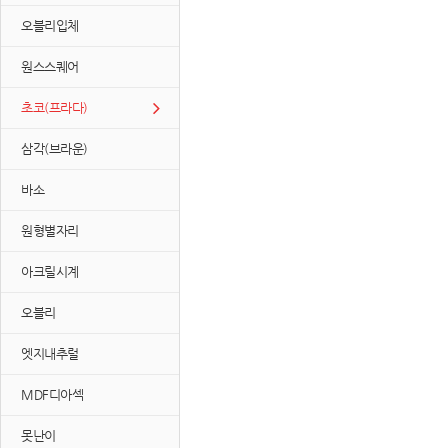
오블리입체
원스스퀘어
초코(프라다)
삼각(브라운)
바소
원형별자리
아크릴시계
오블리
엣지내추럴
MDF디아섹
못난이