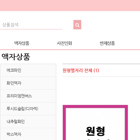
액자상품
사진인화
반제상품
액자상품
에코파인
원형별자리
전체 (1)
화인액자
프리미엄캔버스
루시드슬림(디아섹)
내추럴화인
박스액자