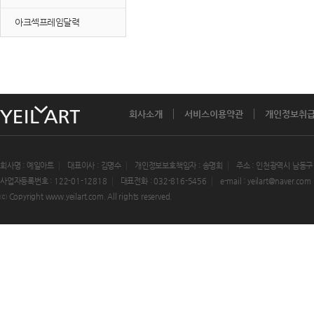
아크섹프레임달력
회사소개
서비스이용약관
개인정보취
회사명 : 예일아트
대표이사 : 김명수
개인정보보호책임자 : 송명희
주소 : 인천광역시 남동구
사업자등록번호 : 122-01-12818
대표전화 : 032-816-5456
e-mail : yeilart@naver.com
ⓒ Copyright www.yeilart.com. All rights reserved.