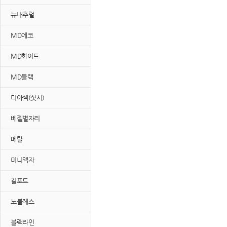
뉴내추럴
MD에코
MD화이트
MD블랙
디아섹(샷시)
베젤별자리
메탈
미니액자
길포드
노블레스
블랙라인