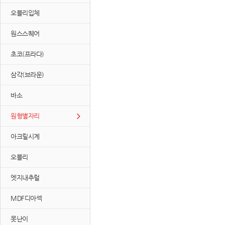
오블리입체
원스스퀘어
초코(프라다)
삼각(브라운)
바소
원형별자리
아크릴시계
오블리
엣지내추럴
MDF디아섹
못난이