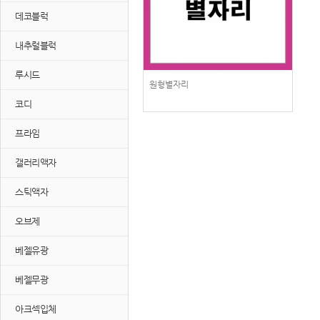
데코블럭
내추럴블럭
루시드
원형별자리
코디
프라임
갤러리액자
스틱액자
오브제
베젤유광
베젤무광
아크섹입체