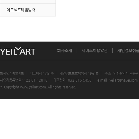
아크섹프레임달력
회사소개
서비스이용약관
개인정보취
회사명 : 예일아트
대표이사 : 김명수
개인정보보호책임자 : 송명희
주소 : 인천광역시 남동구
사업자등록번호 : 122-01-12818
대표전화 : 032-816-5456
e-mail : yeilart@naver.com
ⓒ Copyright www.yeilart.com. All rights reserved.