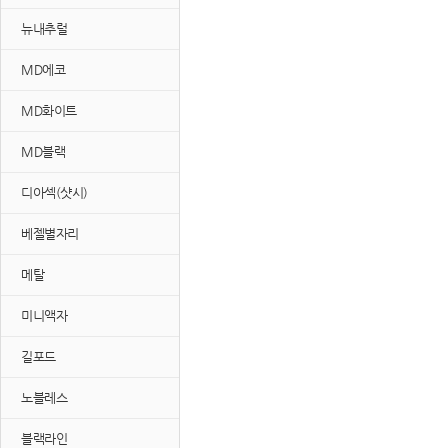
뉴내추럴
MD에코
MD화이트
MD블랙
디아섹(샷시)
베젤별자리
메탈
미니액자
길포드
노블레스
블랙라인