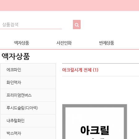
액자상품
사진인화
반제상품
액자상품
에코파인
아크릴시계
전체 (1)
화인액자
프리미엄캔버스
루시드슬림(디아섹)
내추럴화인
박스액자