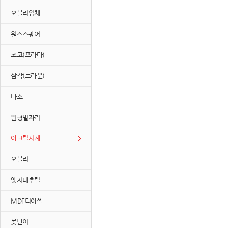
오블리입체
원스스퀘어
초코(프라다)
삼각(브라운)
바소
원형별자리
아크릴시계
오블리
엣지내추럴
MDF디아섹
못난이