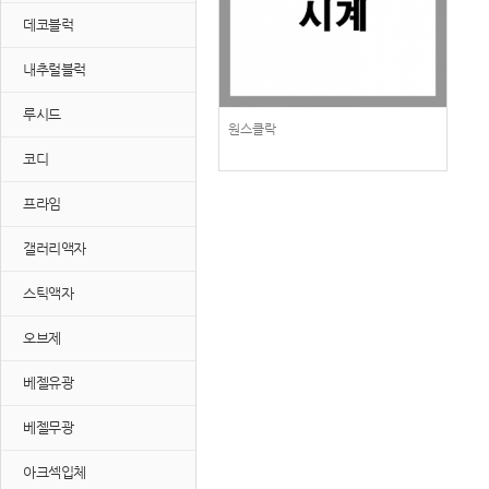
데코블럭
내추럴블럭
루시드
원스클락
코디
프라임
갤러리액자
스틱액자
오브제
베젤유광
베젤무광
아크섹입체