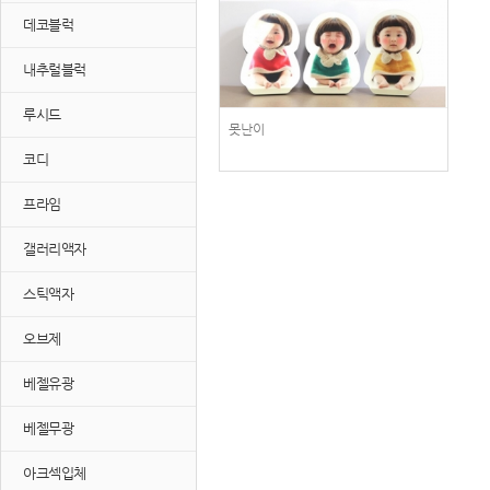
데코블럭
내추럴블럭
루시드
못난이
코디
프라임
갤러리액자
스틱액자
오브제
베젤유광
베젤무광
아크섹입체