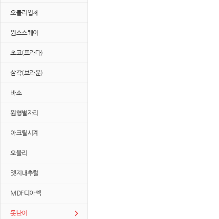
오블리입체
원스스퀘어
초코(프라다)
삼각(브라운)
바소
원형별자리
아크릴시계
오블리
엣지내추럴
MDF디아섹
못난이