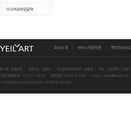
아크섹프레임달력
회사소개
서비스이용약관
개인정보취
회사명 : 예일아트
대표이사 : 김명수
개인정보보호책임자 : 송명희
주소 : 인천광역시 남동구
사업자등록번호 : 122-01-12818
대표전화 : 032-816-5456
e-mail : yeilart@naver.com
ⓒ Copyright www.yeilart.com. All rights reserved.