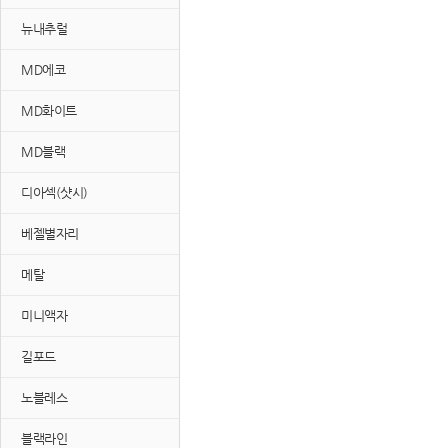
뉴내추럴
MD에코
MD화이트
MD블랙
디아섹(샷시)
베젤별자리
메탈
미니액자
길포드
노블레스
블랙라인