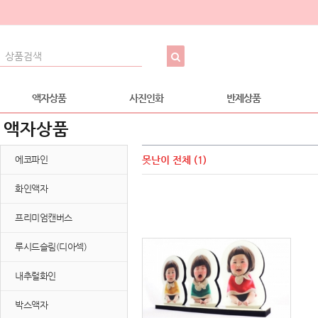
액자상품
사진인화
반제상품
액자상품
에코파인
못난이
전체 (1)
화인액자
프리미엄캔버스
루시드슬림(디아섹)
내추럴화인
박스액자