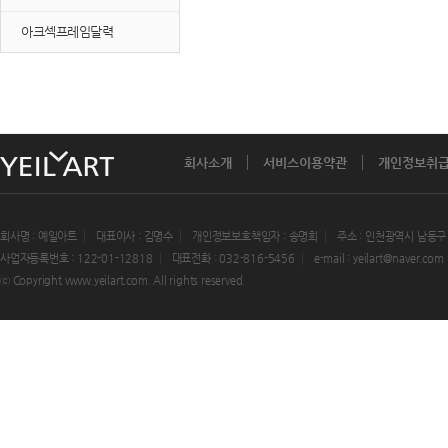
아크섹프레임달력
회사소개
서비스이용약관
개인정보취
회사명 : 예일아트
대표이사 : 김명수
개인정보보호책임자 : 송명희
주소 : 인천광역시 남동구
사업자등록번호 : 122-01-12818
대표전화 : 032-816-5456
e-mail : yeilart@naver.com
ⓒ Copyright www.yeilart.com. All rights reserved.