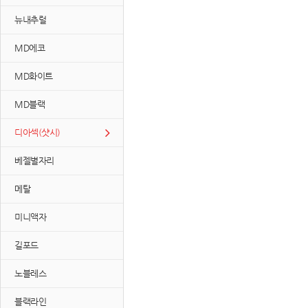
뉴내추럴
MD에코
MD화이트
MD블랙
디아섹(샷시)
베젤별자리
메탈
미니액자
길포드
노블레스
블랙라인