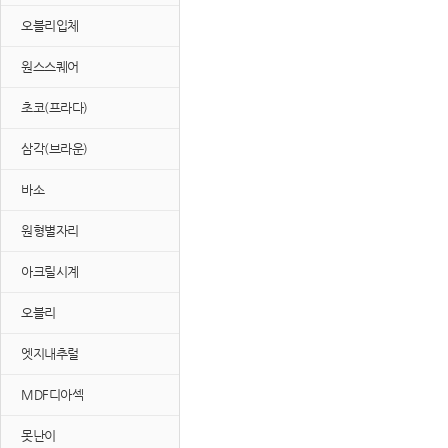
오블리입체
원스스퀘어
초코(프라다)
삼각(브라운)
바소
원형별자리
아크릴시계
오블리
엣지내추럴
MDF디아섹
못난이