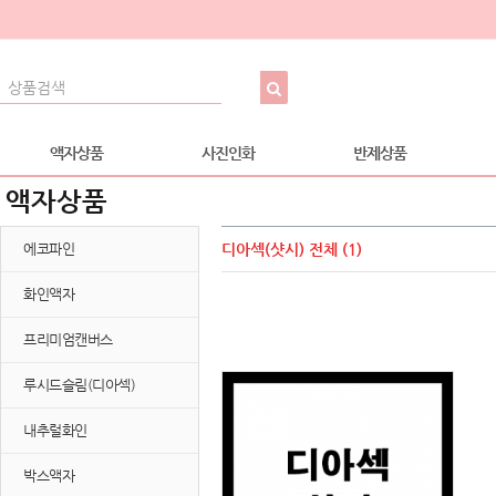
액자상품
사진인화
반제상품
액자상품
에코파인
디아섹(샷시)
전체 (1)
화인액자
프리미엄캔버스
루시드슬림(디아섹)
내추럴화인
박스액자