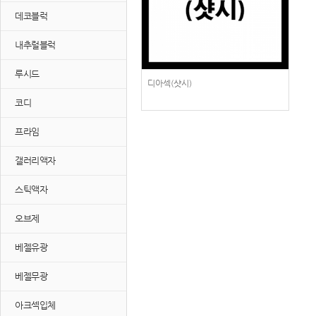
데코블럭
내추럴블럭
루시드
디아섹(샷시)
코디
프라임
갤러리액자
스틱액자
오브제
베젤유광
베젤무광
아크섹입체