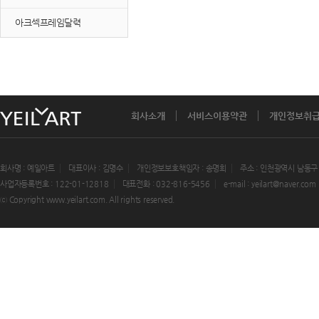
아크섹프레임달력
회사소개
서비스이용약관
개인정보취
회사명 : 예일아트
대표이사 : 김명수
개인정보보호책임자 : 송명희
주소 : 인천광역시 남동구
사업자등록번호 : 122-01-12818
대표전화 : 032-816-5456
e-mail : yeilart@naver.com
ⓒ Copyright www.yeilart.com. All rights reserved.