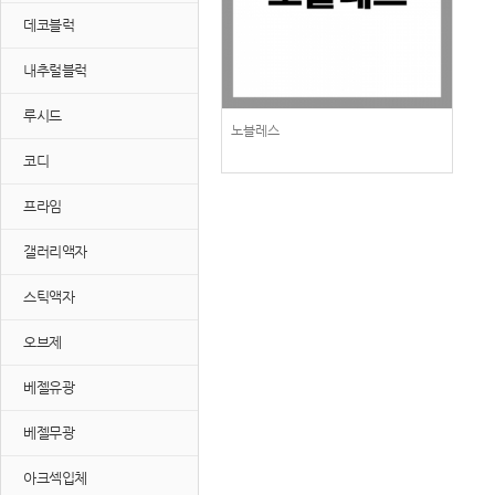
데코블럭
내추럴블럭
루시드
노블레스
코디
프라임
갤러리액자
스틱액자
오브제
베젤유광
베젤무광
아크섹입체