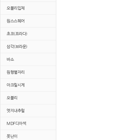
오블리입체
원스스퀘어
초코(프라다)
삼각(브라운)
바소
원형별자리
아크릴시계
오블리
엣지내추럴
MDF디아섹
못난이