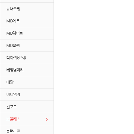
뉴내추럴
MD에코
MD화이트
MD블랙
디아섹(샷시)
베젤별자리
메탈
미니액자
길포드
노블레스
블랙라인