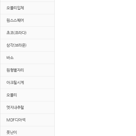
오블리입체
원스스퀘어
초코(프라다)
삼각(브라운)
바소
원형별자리
아크릴시계
오블리
엣지내추럴
MDF디아섹
못난이