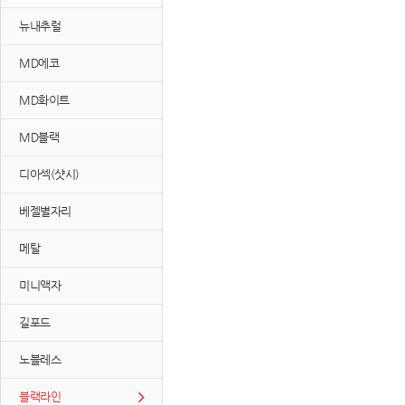
뉴내추럴
MD에코
MD화이트
MD블랙
디아섹(샷시)
베젤별자리
메탈
미니액자
길포드
노블레스
블랙라인