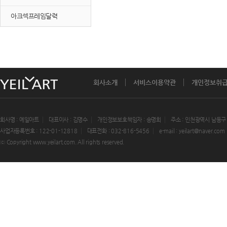
아크섹프레임달력
회사소개
서비스이용약관
개인정보취
회사명 : 예일아트
대표이사 : 김명수
개인정보보호책임자 : 송명희
주소 : 인천광역시 남동구
사업자등록번호 : 122-01-12818
대표전화 : 032-816-5456
e-mail : yeilart@naver.com
ⓒ Copyright www.yeilart.com. All rights reserved.