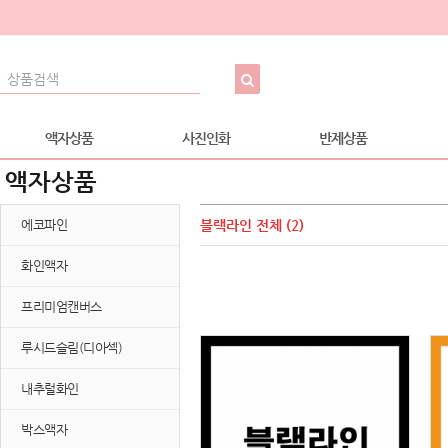
액자상품
사진인화
반제상품
액자상품
에코파인
블랙라인
전체 (2)
화인액자
프리미엄캔버스
루시드슬림(디아섹)
내추럴화인
박스액자