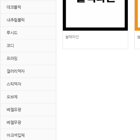
데코블럭
내추럴블럭
루시드
블랙라인
코디
프라임
갤러리액자
스틱액자
오브제
베젤유광
베젤무광
아크섹입체